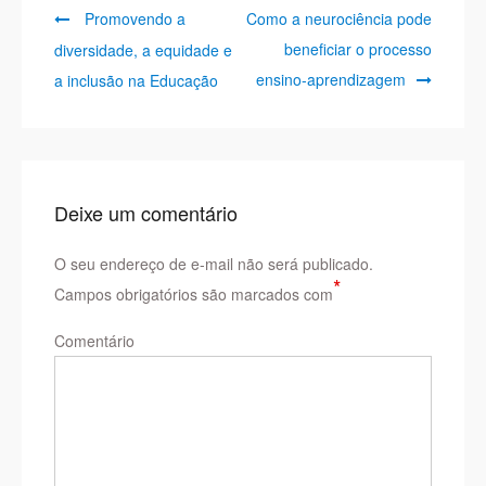
Previous
Next
Navegação
Promovendo a
Como a neurociência pode
post:
post:
beneficiar o processo
diversidade, a equidade e
de
ensino-aprendizagem
a inclusão na Educação
Post
Deixe um comentário
O seu endereço de e-mail não será publicado.
*
Campos obrigatórios são marcados com
Comentário