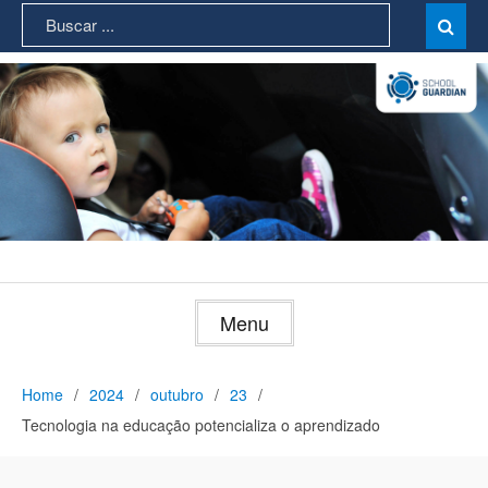
Skip
Search
Sear

to
for:
content
Menu
Home
2024
outubro
23
Tecnologia na educação potencializa o aprendizado