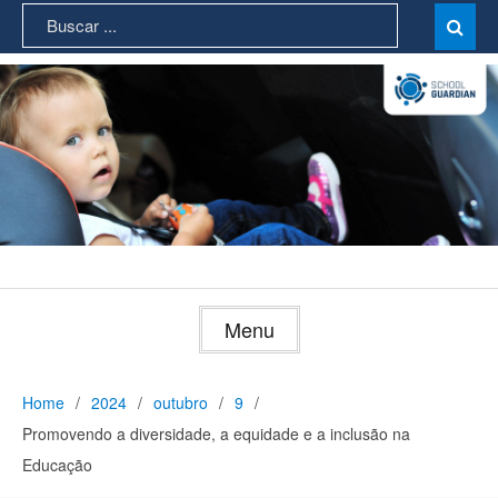
Skip
Search
Sear

to
for:
content
Menu
Home
2024
outubro
9
Promovendo a diversidade, a equidade e a inclusão na
Educação