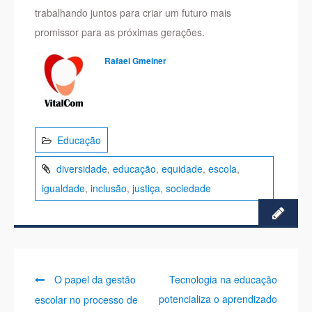
trabalhando juntos para criar um futuro mais
promissor para as próximas gerações.
Rafael Gmeiner
Educação
diversidade
,
educação
,
equidade
,
escola
,
igualdade
,
inclusão
,
justiça
,
sociedade
Previous
Next
Navegação
O papel da gestão
Tecnologia na educação
post:
post:
potencializa o aprendizado
escolar no processo de
de