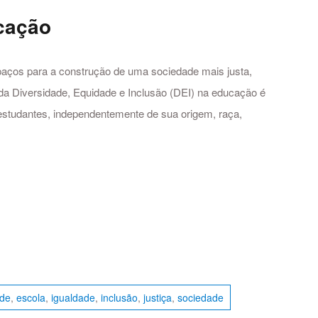
cação
paços para a construção de uma sociedade mais justa,
 da Diversidade, Equidade e Inclusão (DEI) na educação é
s estudantes, independentemente de sua origem, raça,
ade
,
escola
,
igualdade
,
inclusão
,
justiça
,
sociedade