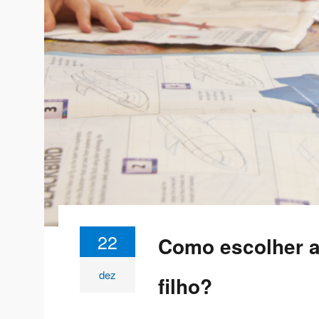
22
Como escolher a
dez
filho?