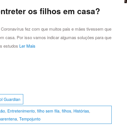
treter os filhos em casa?
o Coronavírus fez com que muitos pais e mães tivessem que
 em casa. Por isso vamos indicar algumas soluções para que
os estudos
Ler Mais
ol Guardian
ção
,
Entretenimento
,
filho sem fila
,
filhos
,
Histórias
,
arentena
,
Tempojunto