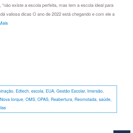
não existe a escola perfeita, mas tem a escola ideal para
ela dá valiosa dicas O ano de 2022 está chegando e com ele a
Mais
minação
,
Edtech
,
escola
,
EUA
,
Gestão Escolar
,
Imersão
,
Nova Iorque
,
OMS
,
OPAS
,
Reabertura
,
Reomotada
,
saúde
,
ulas