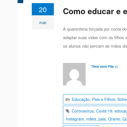
20
Como educar e en
mar
A quarentena forçada por conta d
adaptar suas vidas com os filhos
os alunos não percam as mãos d
Time sem Fila =)
Educação
,
Pais e Filhos
,
Scho
Coronavírus
,
Covid-19
,
educa
Instagram
,
mães
,
pais
,
Qranio
,
Qu