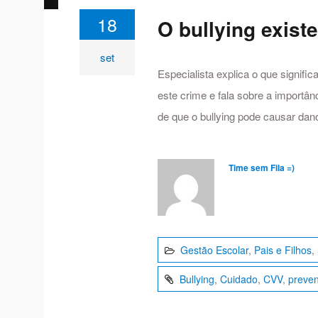
18
O bullying exist
set
Especialista explica o que signifi
este crime e fala sobre a import
de que o bullying pode causar dan
Time sem Fila =)
Gestão Escolar
,
Pais e Filhos
,
Bullying
,
Cuidado
,
CVV
,
preve