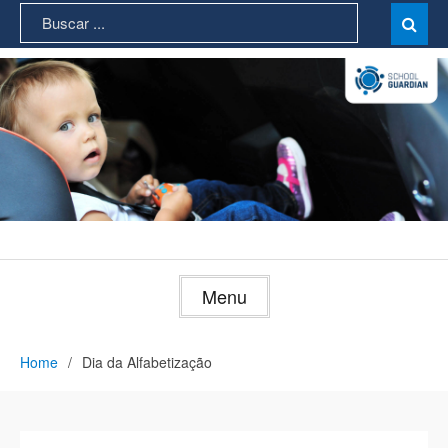
Skip
Search
Sear

to
for:
content
Menu
Home
Dia da Alfabetização