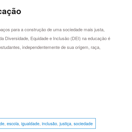
cação
paços para a construção de uma sociedade mais justa,
 da Diversidade, Equidade e Inclusão (DEI) na educação é
s estudantes, independentemente de sua origem, raça,
ade
,
escola
,
igualdade
,
inclusão
,
justiça
,
sociedade