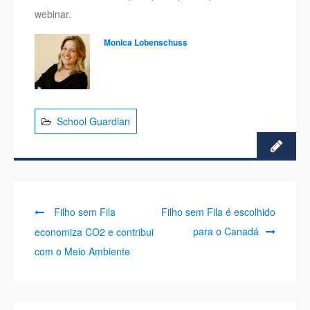
webinar.
Monica Lobenschuss
School Guardian
Previous
Next
Navegação
Filho sem Fila
Filho sem Fila é escolhido
post:
post:
para o Canadá
economiza CO2 e contribui
de
com o Meio Ambiente
Post