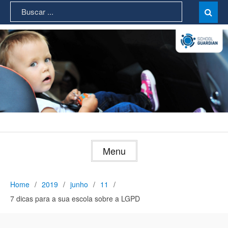
Skip
Search
Sear

to
for:
content
Menu
Home
2019
junho
11
7 dicas para a sua escola sobre a LGPD