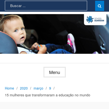
Skip
Search
Sear

to
for:
content
Menu
Home
2020
março
9
15 mulheres que transformaram a educação no mundo