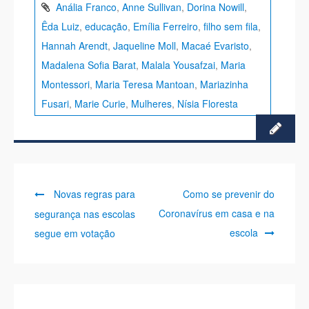
Anália Franco
,
Anne Sullivan
,
Dorina Nowill
,
Êda Luiz
,
educação
,
Emília Ferreiro
,
filho sem fila
,
Hannah Arendt
,
Jaqueline Moll
,
Macaé Evaristo
,
Madalena Sofia Barat
,
Malala Yousafzai
,
Maria
Montessori
,
Maria Teresa Mantoan
,
Mariazinha
Fusari
,
Marie Curie
,
Mulheres
,
Nísia Floresta
Previous
Next
Navegação
Novas regras para
Como se prevenir do
post:
post:
Coronavírus em casa e na
segurança nas escolas
de
escola
segue em votação
Post