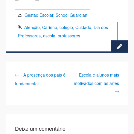
Gestão Escolar
,
School Guardian
Atenção
,
Carinho
,
colégio
,
Cuidado
,
Dia dos
Professores
,
escola
,
professores
Previous
Next
Navegação
A presença dos pais é
Escola e alunos mais
post:
post:
motivados com as artes
fundamental
de
Post
Deixe um comentário